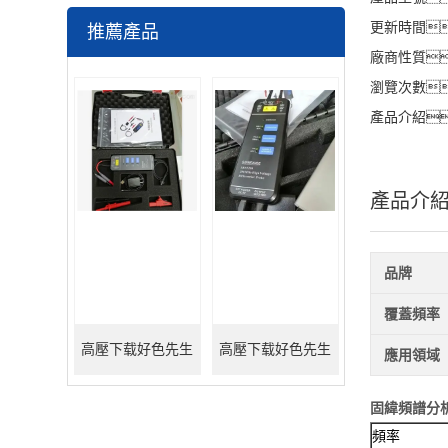
更新時間
推薦產品
廠商性質
瀏覽次數
產品介紹
產品介
品牌
覆蓋頻率
高壓下载好色先生
高壓下载好色先生
應用領域
TV100M/7000V（替
TV200M/1500V（替
固緯頻譜分
頻率