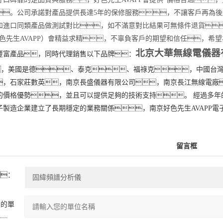
。公司承諾對產品提供長達5年的保修服務，不讓客戶再為後
和進口同類產品做測試對比，如不滿意對比結果可無條件退貨
se（好色先生AVAPP）會精益求精，不辜負客戶的期望和信任
北京大華無線電儀器
富產品，同時代理銷售以下品牌：
，美國
是德
、
泰克
、
福祿克
，中國台
，石家莊數英，南京長盛儀器有限公司，南京長江無線電廠
的價格優勢，並且可以提供足夠的技術支持。 經過多年
子製造企業建立了長期穩定的業務關係，南京好色先生AVAPP
留言框
：
您的單
：