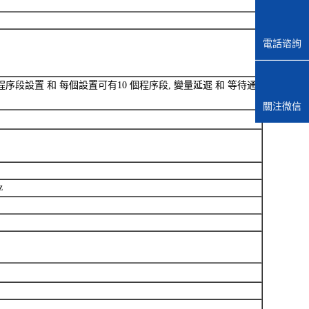
電話谘詢
段設置 和 每個設置可有10 個程序段, 變量延遲 和 等待通
關注微信
z