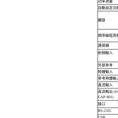
功率測量
自動設定功
觸發
順序編程測
連接器
射頻輸入
外部參考
時鍾輸入
參考時鍾輸
直流輸入
直流輸出 (fo
GAP-801)
接口
RS-232C
USB