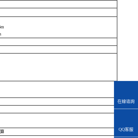
dBm
m
在線谘詢
QQ客服
運算