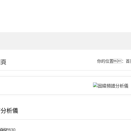
細頁
你的位置：
首
譜分析儀
GSP830
：