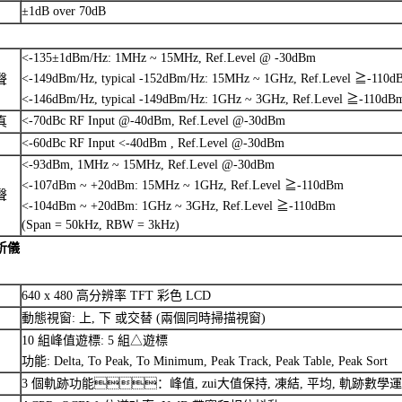
±1dB over 70dB
<-135±1dBm/Hz: 1MHz ~ 15MHz, Ref.Level @ -30dBm
<-149dBm/Hz, typical -152dBm/Hz: 15MHz ~ 1GHz, Ref.Level ≧-110
聲
<-146dBm/Hz, typical -149dBm/Hz: 1GHz ~ 3GHz, Ref.Level ≧-110dB
<-70dBc RF Input @-40dBm, Ref.Level @-30dBm
真
<-60dBc RF Input <-40dBm , Ref.Level @-30dBm
<-93dBm, 1MHz ~ 15MHz, Ref.Level @-30dBm
<-107dBm ~ +20dBm: 15MHz ~ 1GHz, Ref.Level ≧-110dBm
聲
<-104dBm ~ +20dBm: 1GHz ~ 3GHz, Ref.Level ≧-110dBm
(Span = 50kHz, RBW = 3kHz)
析儀
640 x 480 高分辨率 TFT 彩色 LCD
動態視窗: 上, 下 或交替 (兩個同時掃描視窗)
10 組峰值遊標: 5 組△遊標
功能: Delta, To Peak, To Minimum, Peak Track, Peak Table, Peak Sort
3 個軌跡功能：峰值, zui大值保持, 凍結, 平均, 軌跡數學