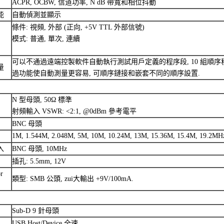
ACPR, OCBW, 信道功率, N dB 帶寬和相位抖動
能
自動偵測並顯示
條件: 視頻, 外部 (正向, +5V TTL 外部信號)
模式: 普通, 單次, 連續
可以不通過遠端控製軟件自動執行測試用戶定義的程序段, 10 組順序程序
量
過功能使自動測量更容易, 可順序鏈接和嵌套不同的順序設置.
N 型母頭, 50Ω 標準
射頻輸入 VSWR: <2:1, @0dBm 參考電平
BNC 母頭
1M, 1.544M, 2.048M, 5M, 10M, 10.24M, 13M, 15.36M, 15.4M, 19.2MH
入
BNC 母頭, 10MHz
插孔: 5.5mm, 12V
r
類型: SMB 公頭, zui大輸出 +9V/100mA.
Sub-D 9 針母頭
USB Host/Device 全速