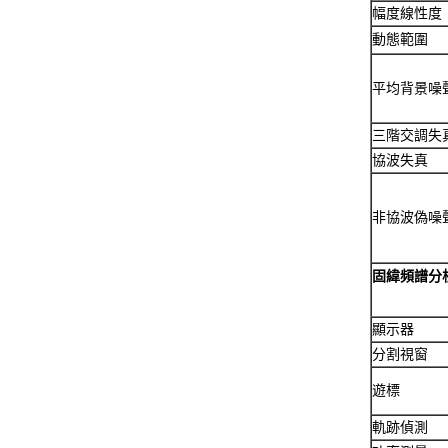
幅度線性度
動態範圍
平均背景噪
三階交調失
協波失真
非協波偽噪
固緯頻譜分
顯示器
分割視窗
遊標
軌跡偵測