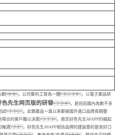
古都，公司集科工貿為一體，以電子產品研
好色先生网页版的研發
，是目前國內為數不多
測試。此類產品一直以來都被國外進口品牌長期壟
場合的客戶難以決策，南京好色先生AVAPP的崛起
的機遇，
好色先生AVAPP相信品牌的建設靠的是良好口
，質量可靠，售後完善”的產品，堅持走可持續