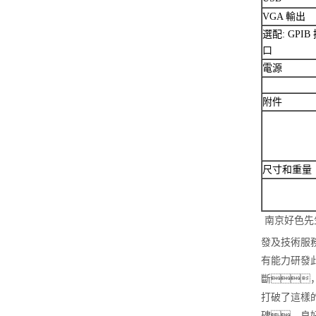
VGA 輸出
選配: GPIB
口
電源
附件
尺寸和重量
南京好色先
發及技術服
有能力研發
斷
打破了這樣
碑，良