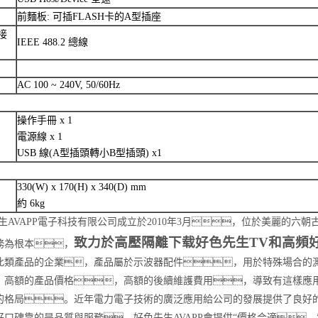
前麵板: 可插FLASH卡的A型插座
 接
IEEE 488.2 總線
AC 100 ~ 240V, 50/60Hz
操作手冊 x 1
電源線 x 1
USB 線(A型插頭轉小B型插頭) x1
330(W) x 170(H) x 340(D) mm
約 6kg
生AVAPP電子科技有限公司成立於2010年3月，位於
美麗的
六朝
致力於高壓隔離下载好色先生TV和高頻
務為根本，
此類產品
的企業，
產品屬於示波器配件，用於特殊場合的
，高額的產品價格，高額的後續維護費用，導致有這樣應用
的格局。近年電力電子技術的廣泛應用給公司的發展提供了良好
好口碑靠的是品質與服務，
好色先生AVAPP會提供“價格合適