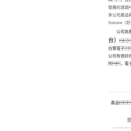
發展的道路
本公司產品
Sunrai
公司為豐
台）

白鷺電子
公司有很好
所，電
產品
位