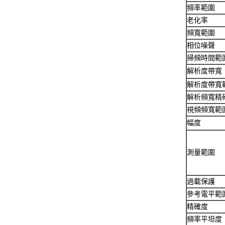
代THDP0100）
代THDP0200）
頻率範圍
老化率
頻寬範圍
相位噪聲
掃頻時間範
解析度帶寬
解析度帶寬
解析頻寬精
視頻頻寬範
幅度
測量範圍
過載保護
參考電平範
精確度
頻率平坦度