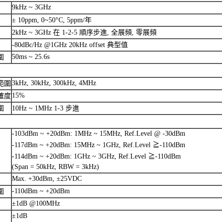
9kHz ~ 3GHz
± 10ppm, 0~50°C, 5ppm/年
2kHz ~ 3GHz 在 1-2-5 順序步進, 全展頻, 零展頻
-80dBc/Hz @1GHz 20kHz offset 典型值
50ms ~ 25.6s
圍
3kHz, 30kHz, 300kHz, 4MHz
範圍
15%
確度
圍
10Hz ~ 1MHz 1-3 步進
-103dBm ~ +20dBm: 1MHz ~ 15MHz, Ref.Level @ -30dBm
-117dBm ~ +20dBm: 15MHz ~ 1GHz, Ref.Level ≧-110dBm
-114dBm ~ +20dBm: 1GHz ~ 3GHz, Ref.Level ≧-110dBm
(Span = 50kHz, RBW = 3kHz)
Max. +30dBm, ±25VDC
-110dBm ~ +20dBm
圍
±1dB @100MHz
±1dB