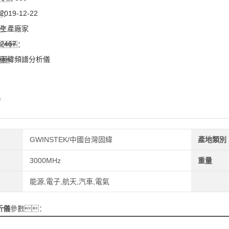
2019-12-22
：
生產廠家
：
2467
：
固緯頻譜分析儀
：
紹
GWINSTEK/中國台灣固緯
產地類別
3000MHz
重量
能源,電子,航天,汽車,電氣
析儀
參數：